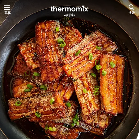
跳
菜单
搜索
至
内
容