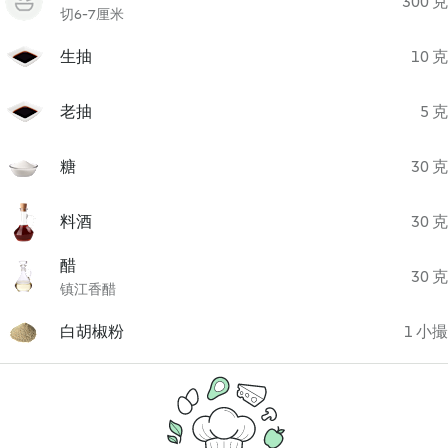
300 克
切6-7厘米
生抽
10 克
老抽
5 克
糖
30 克
料酒
30 克
醋
30 克
镇江香醋
白胡椒粉
1 小撮