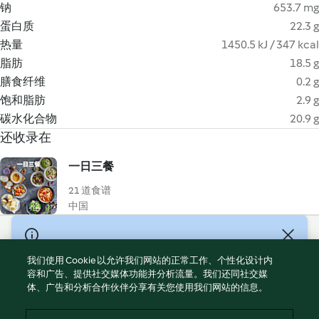
钠
653.7 mg
蛋白质
22.3 g
热量
1450.5 kJ / 347 kcal
脂肪
18.5 g
膳食纤维
0.2 g
饱和脂肪
2.9 g
碳水化合物
20.9 g
还收录在
一日三餐
21 道食谱
中国
© Copyright 2021-2023 福维克信息科技(上海)有限公司 版权所有
2026
我们使用 Cookie 以允许我们网站的正常工作、个性化设计内
容和广告、提供社交媒体功能并分析流量。我们还同社交媒
使用规定
体、广告和分析合作伙伴分享有关您使用我们网站的信息。
隐私政策