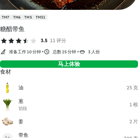
TM7
TM6
TM5
TM31
糖醋带鱼
3.5
11 评分
准备工作 10 分钟
总数 25 分钟
3 人份
马上体验
食材
油
25 克
葱
1 根
切段
姜
2 片
带鱼