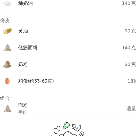
稀奶油
140 克
饼皮
黄油
90 克
低筋面粉
140 克
奶粉
20 克
鸡蛋(约53-63克)
1 颗
组合
面粉
适量
手粉