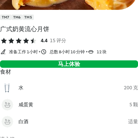
TM7
TM6
TM5
广式奶黄流心月饼
4.4
15 评分
准备工作 1小时
总数 8小时 10 分钟
12 块
马上体验
食材
水
200 克
咸蛋黄
5 颗
白酒
适量