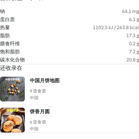
钠
64.1 mg
蛋白质
6.1 g
热量
1102.5 kJ / 263.8 kcal
脂肪
17.3 g
膳食纤维
0.2 g
饱和脂肪
7.2 g
碳水化合物
20.8 g
还收录在
中国月饼地图
9 道食谱
中国
饼香月圆
6 道食谱
中国