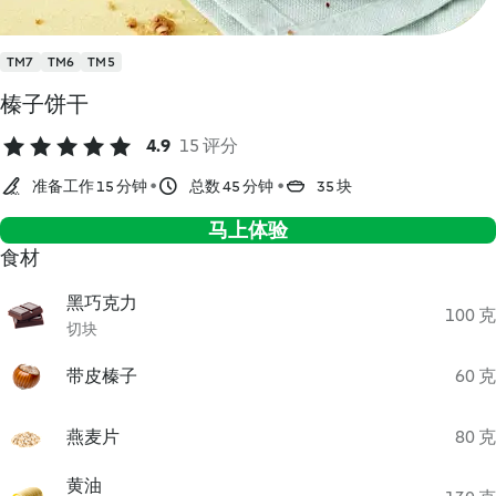
TM7
TM6
TM5
榛子饼干
4.9
15 评分
准备工作 15 分钟
总数 45 分钟
35 块
马上体验
食材
黑巧克力
100 克
切块
带皮榛子
60 克
燕麦片
80 克
黄油