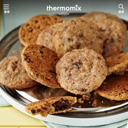
跳
菜单
搜索
至
内
容