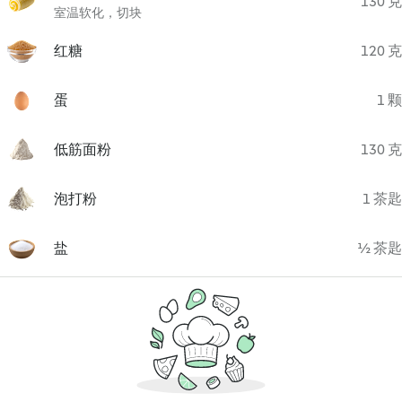
130 克
室温软化，切块
红糖
120 克
蛋
1 颗
低筋面粉
130 克
泡打粉
1 茶匙
盐
½ 茶匙