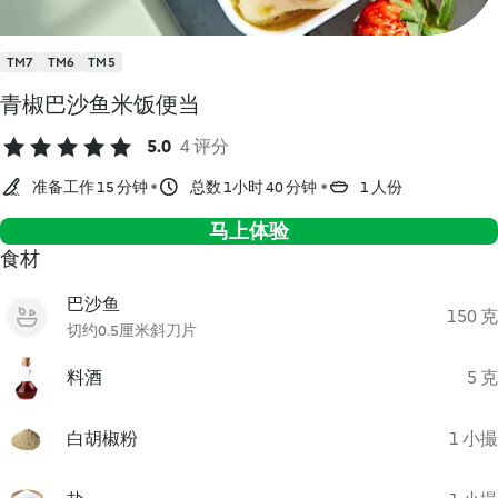
TM7
TM6
TM5
青椒巴沙鱼米饭便当
5.0
4 评分
准备工作 15 分钟
总数 1小时 40 分钟
1 人份
马上体验
食材
巴沙鱼
150 克
切约0.5厘米斜刀片
料酒
5 克
白胡椒粉
1 小撮