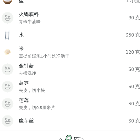
盐
1 小撮
火锅底料
90 克
青椒牛油味
水
350 克
米
120 克
需提前浸泡1小时洗净沥干
金针菇
30 克
去根洗净
莴笋
30 克
去皮，切小块
莲藕
30 克
去皮，切0.5厘米片
魔芋丝
30 克