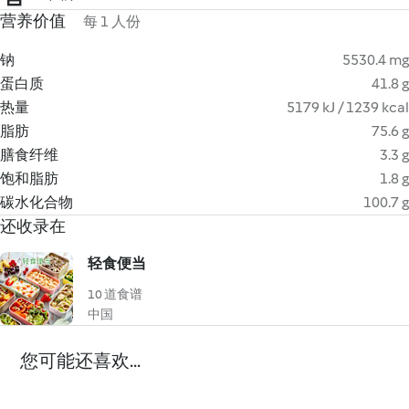
营养价值
每 1 人份
钠
5530.4 mg
蛋白质
41.8 g
热量
5179 kJ / 1239 kcal
脂肪
75.6 g
膳食纤维
3.3 g
饱和脂肪
1.8 g
碳水化合物
100.7 g
还收录在
轻食便当
10 道食谱
中国
您可能还喜欢...