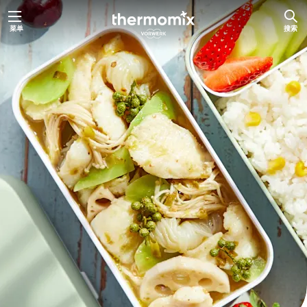
跳
菜单
搜索
至
内
容