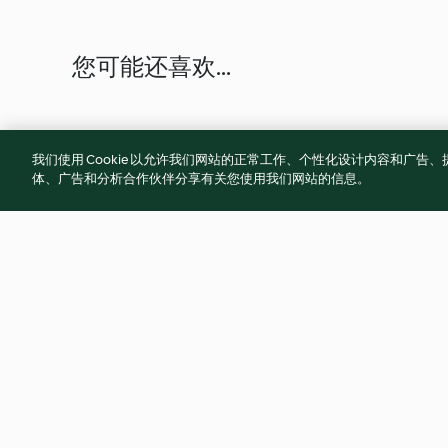
您可能还喜欢...
我们使用 Cookie 以允许我们网站的正常工作、个性化设计内容和广
体、广告和分析合作伙伴分享有关您使用我们网站的信息。
蒜香奶油蘑菇虾便当
清炖羊排汤配蒜蓉
4.8
(13)
5.0
(11)