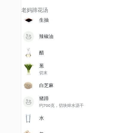
老妈蹄花汤
生抽
辣椒油
醋
葱
切末
白芝麻
猪蹄
约700克，切块焯水沥干
水