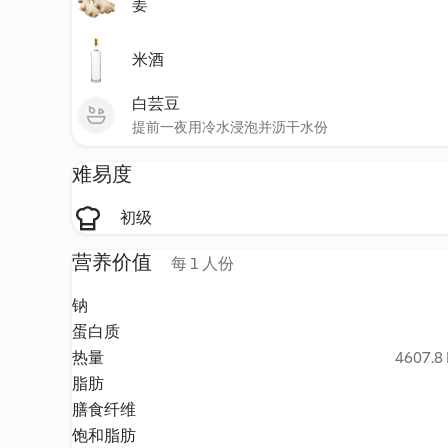
姜
米酒
白芸豆
提前一夜用冷水浸泡并沥干水份
难易度
初级
营养价值
每 1 人份
钠
蛋白质
热量
4607.8 
脂肪
膳食纤维
饱和脂肪