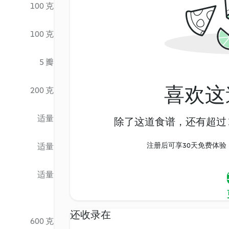
100 克
100 克
5 瓣
喜欢这
200 克
适量
除了这道食谱，还有超过 1
注册后可享30天免费体验，尽
适量
适量
还收录在
600 克