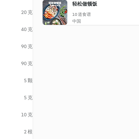
轻松做顿饭
20 克
10 道食谱
中国
40 克
90 克
90 克
5 颗
5 克
10 克
2 根