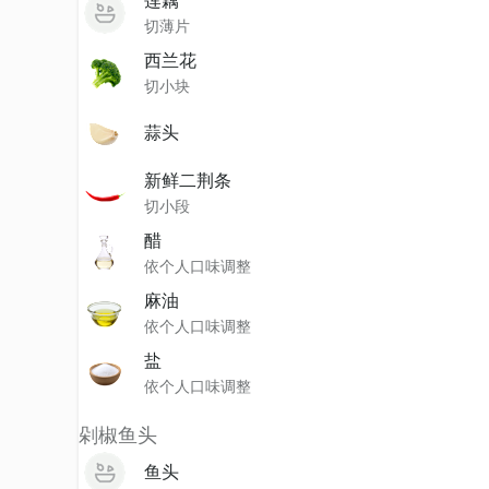
莲藕
切薄片
西兰花
切小块
蒜头
新鲜二荆条
切小段
醋
依个人口味调整
麻油
依个人口味调整
盐
依个人口味调整
剁椒鱼头
鱼头