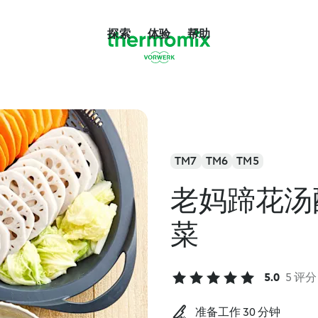
探索
体验
帮助
TM7
TM6
TM5
老妈蹄花汤
菜
5.0
5 评分
准备工作 30 分钟