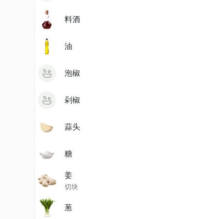
料酒
油
泡椒
剁椒
蒜头
糖
姜
切块
葱