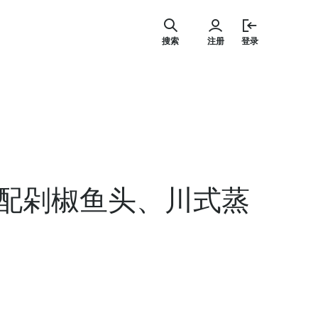
跳
至
搜索
注册
登录
内
容
配剁椒鱼头、川式蒸