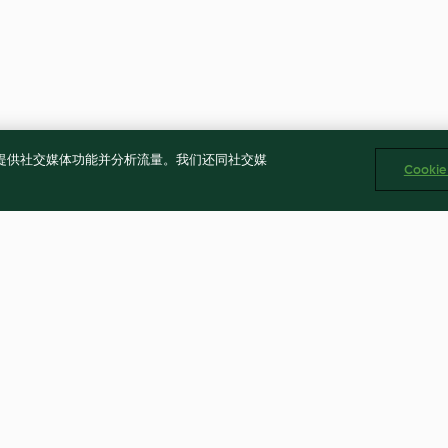
告、提供社交媒体功能并分析流量。我们还同社交媒
Cooki
海鲜蒸金针菇
姜味青豆浓汤、柠檬鲑鱼配西兰
腊味蒸饭便当
花
5.0
(8)
5.0
(7)