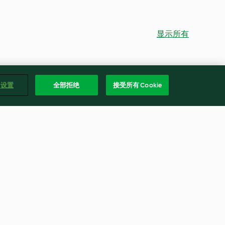
显示所有
e 设置
全部拒绝
接受所有 Cookie
山药胡萝卜羊排汤配花菇蒸鸡、
红枣百合蒸南瓜
4.8
(5)