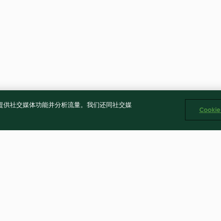
告、提供社交媒体功能并分析流量。我们还同社交媒
Cooki
辣酱浇头
高纤根茎蔬菜咖