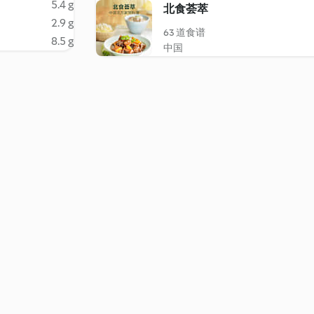
5.4 g
北食荟萃
2.9 g
63 道食谱
8.5 g
中国