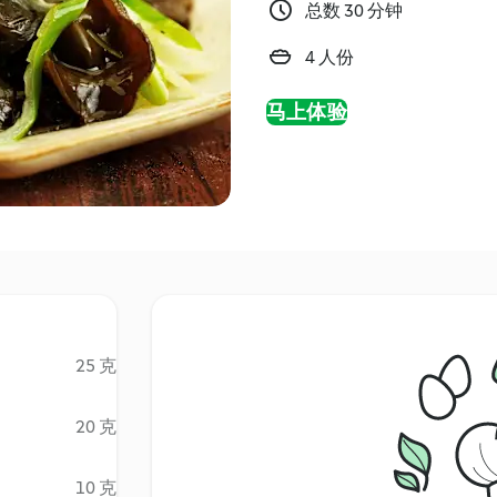
总数 30 分钟
4 人份
马上体验
25 克
20 克
10 克