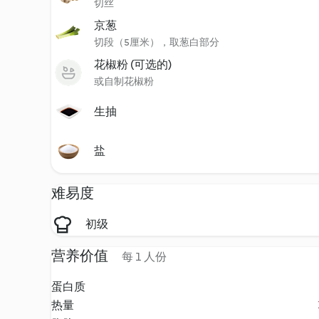
切丝
京葱
切段（5厘米），取葱白部分
花椒粉 (可选的)
或自制花椒粉
生抽
盐
难易度
初级
营养价值
每 1 人份
蛋白质
热量