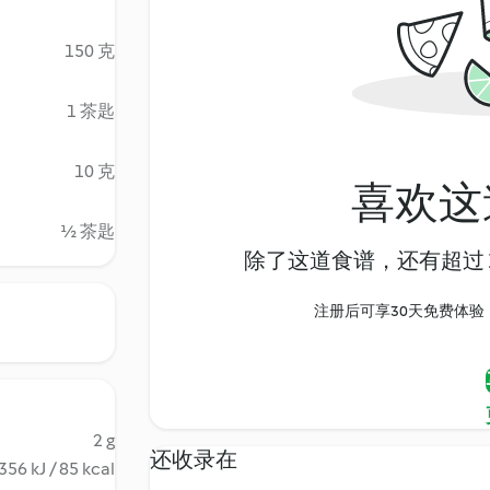
150 克
1 茶匙
10 克
喜欢这
½ 茶匙
除了这道食谱，还有超过 1
注册后可享30天免费体验，尽
2 g
还收录在
356 kJ / 85 kcal