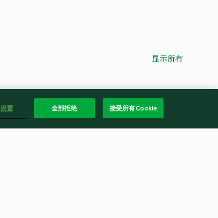
显示所有
e 设置
全部拒绝
接受所有 Cookie
喱
脆炒椒麻土豆丝