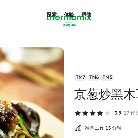
探索
体验
帮助
TM7
TM6
TM5
京葱炒黑木
3.9
17 评
准备工作 15 分钟