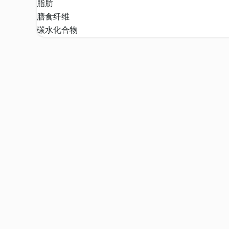
脂肪
膳食纤维
碳水化合物