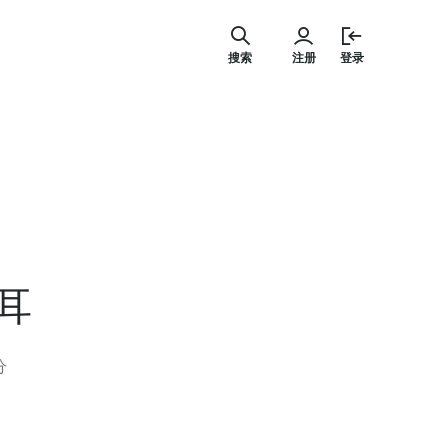
跳
至
搜索
注册
登录
内
容
耳
分