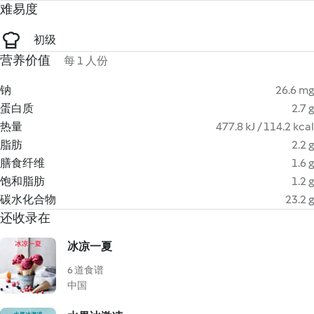
难易度
初级
营养价值
每 1 人份
钠
26.6 mg
蛋白质
2.7 g
热量
477.8 kJ / 114.2 kcal
脂肪
2.2 g
膳食纤维
1.6 g
饱和脂肪
1.2 g
碳水化合物
23.2 g
还收录在
冰凉一夏
6 道食谱
中国