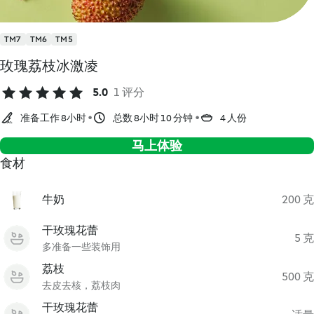
TM7
TM6
TM5
玫瑰荔枝冰激凌
5.0
1 评分
准备工作 8小时
总数 8小时 10 分钟
4 人份
马上体验
食材
牛奶
200 克
干玫瑰花蕾
5 克
多准备一些装饰用
荔枝
500 克
去皮去核，荔枝肉
干玫瑰花蕾