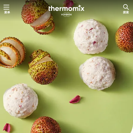
跳
菜单
搜索
至
内
容