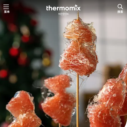
跳
菜单
搜索
至
内
容