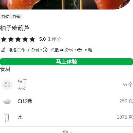
TM7
TM6
柚子糖葫芦
5.0
1 评分
准备工作 10 分钟
总数 40 分钟
8 颗
马上体验
食材
柚子
½ 个
去皮
白砂糖
250 克
水
1070 克