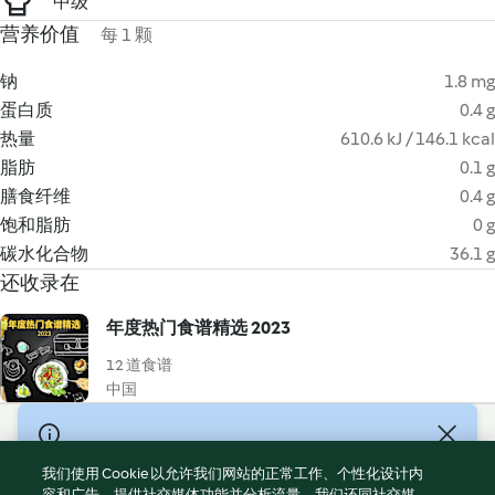
中级
营养价值
每 1 颗
钠
1.8 mg
蛋白质
0.4 g
热量
610.6 kJ / 146.1 kcal
脂肪
0.1 g
膳食纤维
0.4 g
饱和脂肪
0 g
碳水化合物
36.1 g
还收录在
年度热门食谱精选 2023
12 道食谱
中国
© Copyright 2021-2023 福维克信息科技(上海)有限公司 版权所有
2026
我们使用 Cookie 以允许我们网站的正常工作、个性化设计内
容和广告、提供社交媒体功能并分析流量。我们还同社交媒