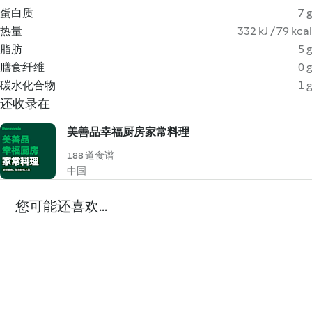
蛋白质
7 g
热量
332 kJ / 79 kcal
脂肪
5 g
膳食纤维
0 g
碳水化合物
1 g
还收录在
美善品幸福厨房家常料理
188 道食谱
中国
您可能还喜欢...