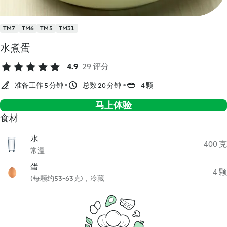
TM7
TM6
TM5
TM31
水煮蛋
4.9
29 评分
准备工作 5 分钟
总数 20 分钟
4 颗
马上体验
食材
水
400 克
常温
蛋
4 颗
(每颗约53-63克)，冷藏