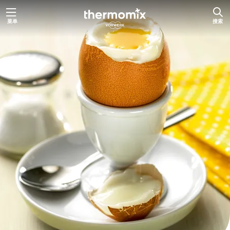
跳
菜单
搜索
至
内
容